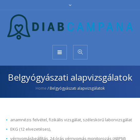
Belgyógyászati alapvizsgálatok
Home
/
Belgyógyászati alapvizsgálatok
anamnézis felvétel, fizikális vizsgálat, széleskörű laborvizsgálat
EKG (12 elvezetéses),
vérnyomásbeállítás, 24 órás vérnyomás monitorozás (ABPM)