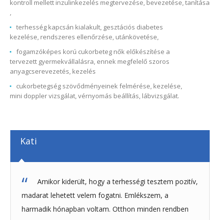
kontroll mellett inzulinkezelés megtervezése, bevezetése, tanítása
,
terhesség kapcsán kialakult, gesztációs diabetes
kezelése, rendszeres ellenőrzése, utánkövetése,
fogamzóképes korú cukorbeteg nők előkészítése a
tervezett gyermekvállalásra, ennek megfelelő szoros
anyagcserevezetés, kezelés
cukorbetegség szövődményeinek felmérése, kezelése,
mini doppler vizsgálat, vérnyomás beállítás, lábvizsgálat.
Kati
Amikor kiderült, hogy a terhességi tesztem pozitív,
madarat lehetett velem fogatni. Emlékszem, a
harmadik hónapban voltam. Otthon minden rendben