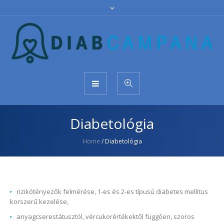
Diabetológia
Home
/
Diabetológia
rizikótényezők felmérése, 1-es és 2-es típusú diabetes mellitus
korszerű kezelése,
anyagcserestátusztól, vércukorértékektől függően, szoros