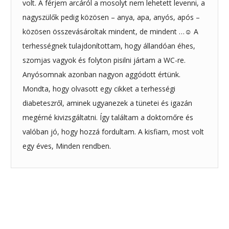
volt. A férjem arcáról a mosolyt nem lehetett levenni, a
nagyszülők pedig közösen – anya, apa, anyós, após –
közösen összevásároltak mindent, de mindent …☺ A
terhességnek tulajdonítottam, hogy állandóan éhes,
szomjas vagyok és folyton pisilni jártam a WC-re.
Anyósomnak azonban nagyon aggódott értünk.
Mondta, hogy olvasott egy cikket a terhességi
diabeteszről, aminek ugyanezek a tünetei és igazán
megérné kivizsgáltatni. Így találtam a doktornőre és
valóban jó, hogy hozzá fordultam. A kisfiam, most volt
egy éves, Minden rendben.