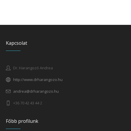
Kapcsolat
Dr. Harangozó Andrea
http://www.drharangozo.hu
andrea@drharangozo.hu
+36 70 42 43 44 2
Főbb profilunk